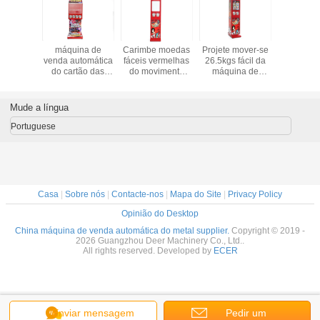
va longa
máquina de
Carimbe moedas
Projete mover-se
110V
rência
venda automática
fáceis vermelhas
26.5kgs fácil da
mecan
na da
do cartão das
do movimento
máquina de
vermel
na de
tatuagens de
16.5kgs 6 da
venda automática
moeda do
tomática
51*41*142cm
máquina de
140cm do tatto
do meta
agem do
todas as peças de
venda automática
para o centro de
tomada
Mude a língua
de papel
metal para
66cm da
jogo
máquin
2*8CM
crianças
tatuagem para o
venda aut
Portuguese
centro de jogo
4 da tat
240
Casa
|
Sobre nós
|
Contacte-nos
|
Mapa do Site
|
Privacy Policy
Opinião do Desktop
China máquina de venda automática do metal supplier.
Copyright © 2019 -
2026 Guangzhou Deer Machinery Co., Ltd..
All rights reserved. Developed by
ECER
Enviar mensagem
Pedir um