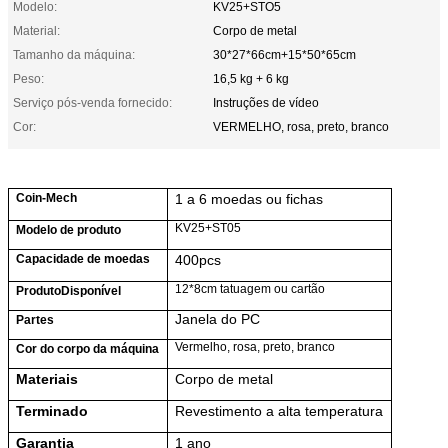
Modelo:
KV25+STO5
Material:
Corpo de metal
Tamanho da máquina:
30*27*66cm+15*50*65cm
Peso:
16,5 kg + 6 kg
Serviço pós-venda fornecido:
Instruções de vídeo
Cor:
VERMELHO, rosa, preto, branco
Coin-Mech
1 a 6 moedas ou fichas
KV25+ST05
Modelo de produto
Capacidade de moedas
40
0pcs
12*8cm tatuagem ou cartão
Produto
Disponível
Janela do PC
Partes
Vermelho, rosa, preto, branco
Cor do corpo da máquina
Materiais
Corpo de metal
Terminado
Revestimento a alta temperatura
Garantia
1 ano