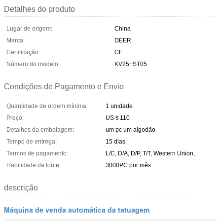
Detalhes do produto
Lugar de origem:
China
Marca:
DEER
Certificação:
CE
Número do modelo:
KV25+ST05
Condições de Pagamento e Envio
Quantidade de ordem mínima:
1 unidade
Preço:
US＄110
Detalhes da embalagem:
um pc um algodão
Tempo de entrega:
15 dias
Termos de pagamento:
L/C, D/A, D/P, T/T, Western Union,
Habilidade da fonte:
3000PC por mês
descrição
Máquina de venda automática da tatuagem