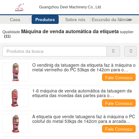
Guangzhou Deer Machinery Co., Ltd.
Casa
Produtos
Sobre nós
Excursão da fábrica
>>
Máquina de venda automática da etiqueta
Qualidade
supplier.
(11)
O vendinig da tatuagem da etiqueta faz à máquina o
metal vermelho do PC 53kgs de 142cm para o
shopping
Fale Conosco
1-6 máquina de venda automática da tatuagem da
etiqueta das moedas das partes para o
entretenimento das crianças
Fale Conosco
A etiqueta que vende tatuagens faz à máquina o PC
coloful do metal 53kgs de 142cm para a arcada
video
Fale Conosco