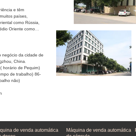
riência e têm
muitos países,
riental como Rússia,
Médio Oriente como
o negócio da cidade de
ngzhou, China.
9:00-18:00 ( horário de Pequim)
mpo de trabalho) 86-
balho não)
n
quina de venda automática
Máquina de venda automática