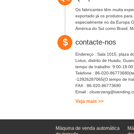
Os fabricantes têm muita expe
exportado já os produtos para 
especialmente no da Europa O
Ámérica do Sul como Brasil, 
UAE, Iraque, ...
contacte-nos
Endereço :
Sala 1015, plaza d
Lotus, distrito de Huadu, Gua
tempo de trabalho:
Telefone :
86-020-86773680(te
-13926287065(O tempo de tra
FAX :
86-020-86773690
Email :
cloverzeng@ivending.c
Veja mais >>
Máquina de venda automática
Má