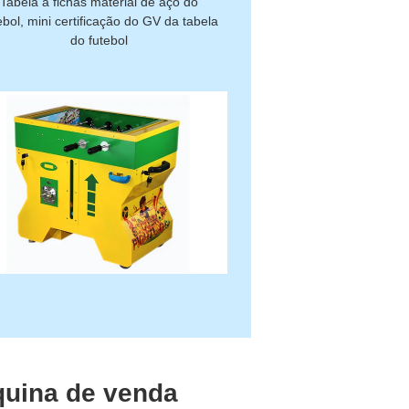
Tabela a fichas material de aço do
ebol, mini certificação do GV da tabela
do futebol
quina de venda