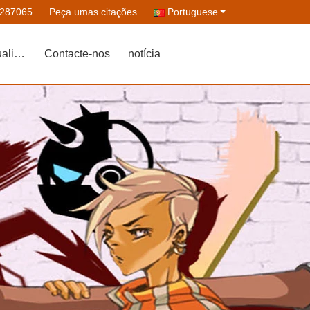
6287065
Peça umas citações
Portuguese
Controle da qualidade
Contacte-nos
notícia