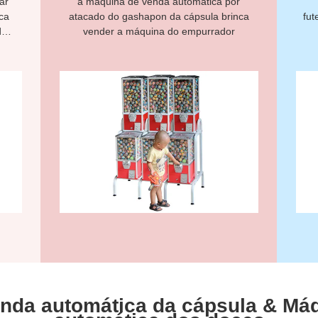
ar
a máquina de venda automática por
ca
atacado do gashapon da cápsula brinca
fut
do
vender a máquina do empurrador
nda automática da cápsula & Má