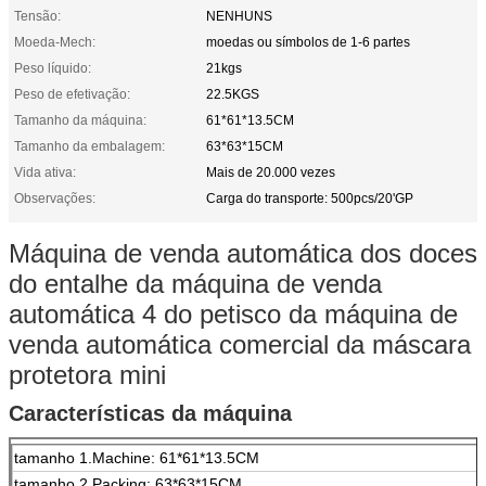
Tensão:
NENHUNS
Moeda-Mech:
moedas ou símbolos de 1-6 partes
Peso líquido:
21kgs
Peso de efetivação:
22.5KGS
Tamanho da máquina:
61*61*13.5CM
Tamanho da embalagem:
63*63*15CM
Vida ativa:
Mais de 20.000 vezes
Observações:
Carga do transporte: 500pcs/20'GP
Máquina de venda automática dos doces
do entalhe da máquina de venda
automática 4 do petisco da máquina de
venda automática comercial da máscara
protetora mini
Características da máquina
tamanho 1.Machine: 61*61*13.5CM
tamanho 2.Packing: 63*63*15CM