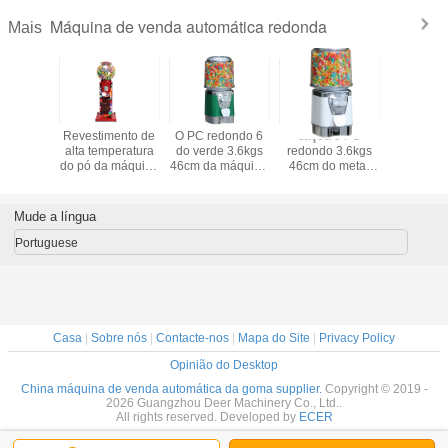
Máquina de venda automática redonda
Mais
buidor
Revestimento de
O PC redondo 6
caçoa o PC
1~6 mo
do de
alta temperatura
do verde 3.6kgs
redondo 3.6kgs
operaram 
pon da
do pó da máquina
46cm da máquina
46cm do metal
máquin
la de
de venda
de venda
das moedas do
venda aut
ll da
automática
automática do
branco 6 da
do preser
na de
redonda do globo
gumball da
máquina de
da altura
Mude a língua
tomática
de PMMA
barriga da geleia
venda automática
do tam
rviço
inventa para a
do gumball para a
13.5
Portuguese
50CM do
alameda
alameda
to
Casa
|
Sobre nós
|
Contacte-nos
|
Mapa do Site
|
Privacy Policy
Opinião do Desktop
China máquina de venda automática da goma supplier.
Copyright © 2019 -
2026 Guangzhou Deer Machinery Co., Ltd..
All rights reserved. Developed by
ECER