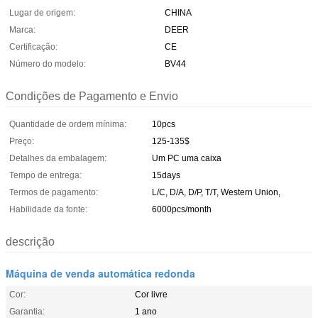
Lugar de origem:
CHINA
Marca:
DEER
Certificação:
CE
Número do modelo:
BV44
Condições de Pagamento e Envio
Quantidade de ordem mínima:
10pcs
Preço:
125-135$
Detalhes da embalagem:
Um PC uma caixa
Tempo de entrega:
15days
Termos de pagamento:
L/C, D/A, D/P, T/T, Western Union,
Habilidade da fonte:
6000pcs/month
descrição
Máquina de venda automática redonda
Cor:
Cor livre
Garantia:
1 ano