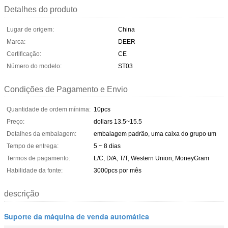
Detalhes do produto
Lugar de origem:
China
Marca:
DEER
Certificação:
CE
Número do modelo:
ST03
Condições de Pagamento e Envio
Quantidade de ordem mínima:
10pcs
Preço:
dollars 13.5~15.5
Detalhes da embalagem:
embalagem padrão, uma caixa do grupo um
Tempo de entrega:
5 ~ 8 dias
Termos de pagamento:
L/C, D/A, T/T, Western Union, MoneyGram
Habilidade da fonte:
3000pcs por mês
descrição
Suporte da máquina de venda automática