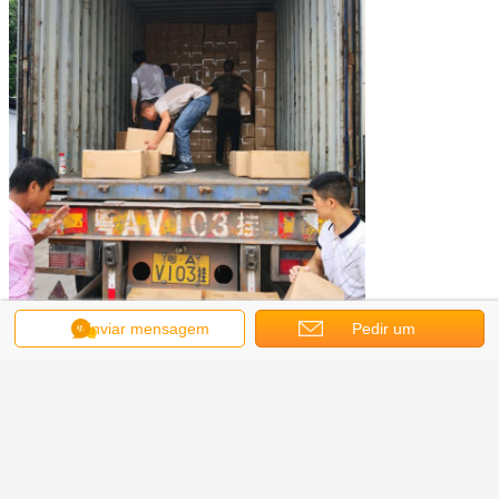
Enviar mensagem
Pedir um
orçamento
Etiquetas:
peças sobresselentes da máquina de venda automática
,
componentes da máquina de venda automática
,
peças da máquina de venda automática dos doces