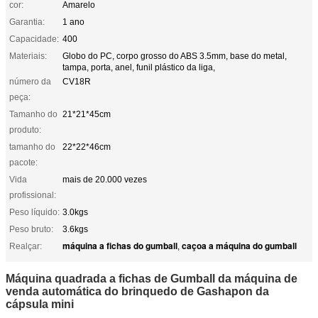
cor:
Amarelo
Garantia:
1 ano
Capacidade:
400
Materiais:
Globo do PC, corpo grosso do ABS 3.5mm, base do metal,
tampa, porta, anel, funil plástico da liga,
número da
CV18R
peça:
Tamanho do
21*21*45cm
produto:
tamanho do
22*22*46cm
pacote:
Vida
mais de 20.000 vezes
profissional:
Peso líquido:
3.0kgs
Peso bruto:
3.6kgs
máquina a fichas do gumball
caçoa a máquina do gumball
Realçar:
,
Máquina quadrada a fichas de Gumball da máquina de
venda automática do brinquedo de Gashapon da
cápsula mini