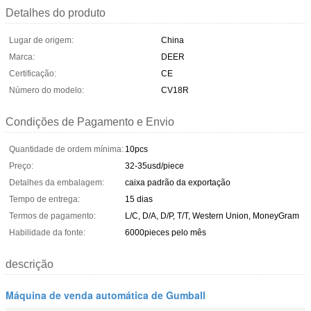
Detalhes do produto
Lugar de origem:
China
Marca:
DEER
Certificação:
CE
Número do modelo:
CV18R
Condições de Pagamento e Envio
Quantidade de ordem mínima:
10pcs
Preço:
32-35usd/piece
Detalhes da embalagem:
caixa padrão da exportação
Tempo de entrega:
15 dias
Termos de pagamento:
L/C, D/A, D/P, T/T, Western Union, MoneyGram
Habilidade da fonte:
6000pieces pelo mês
descrição
Máquina de venda automática de Gumball