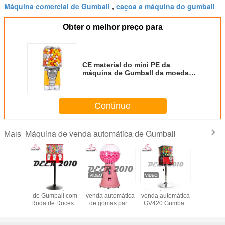
Máquina comercial de Gumball
caçoa a máquina do gumball
,
Obter o melhor preço para
CE material do mini PE da
máquina de Gumball da moeda
do brinquedo de Gashapon da
cápsula habilitado
Continue
Máquina de venda automática de Gumball
Mais
na de
Venda Máquina
Máquina de
Máquina de
vermelh
 Operada
de Gumball com
venda automática
venda automática
da máqu
edas de
Roda de Doces e
de gomas para
GV420 Gumball
venda aut
etálica
Proteção solar à
venda a quente
para requisitos do
dos doc
*146CM
prova d'água
Máquina de
cliente com 1-1.4
gumbal