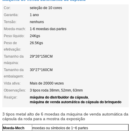
Cor:
seleção de 10 cores
Garantia:
1 ano
Tensão:
nenhuns
Moeda-mach:
1-6 moedas das partes
Peso líquido:
24Kgs
Peso de
26.5Kgs
efetivação:
Tamanho da
29*26*158CM
máquina:
Tamanho da
30*27*160CM
embalagem:
Vida ativa:
Mais de 20000 vezes
Observações:
3 tipos roda 38mm, 52mm, 63mm
máquina do distribuidor da cápsula
Realçar:
,
máquina de venda automática da cápsula do brinquedo
3 tipos metal alto de 6 moedas da máquina de venda automática da
cápsula da roda para a mostra da exposição
Moeda-Mech
moedas ou símbolos de 1~6 partes