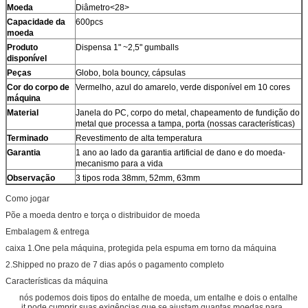
Moeda
Diâmetro<28>
Capacidade da
600pcs
moeda
Produto
Dispensa 1" ~2,5" gumballs
disponível
Peças
Globo, bola bouncy, cápsulas
Cor do corpo de
Vermelho, azul do amarelo, verde disponível em 10 cores
máquina
Material
Janela do PC, corpo do metal, chapeamento de fundição do
metal que processa a tampa, porta (nossas características)
Terminado
Revestimento de alta temperatura
Garantia
1 ano ao lado da garantia artificial de dano e do moeda-
mecanismo para a vida
Observação
3 tipos roda 38mm, 52mm, 63mm
Como jogar
Põe a moeda dentro e torça o distribuidor de moeda
Embalagem & entrega
caixa 1.One pela máquina, protegida pela espuma em torno da máquina
2.Shipped no prazo de 7 dias após o pagamento completo
Características da máquina
nós podemos dois tipos do entalhe de moeda, um entalhe e dois o entalhe
.it pode cumprir suas exigências que se ajustam quantas moedas para