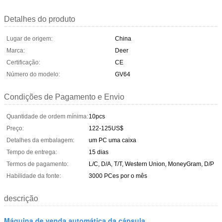
Detalhes do produto
Lugar de origem:
China
Marca:
Deer
Certificação:
CE
Número do modelo:
GV64
Condições de Pagamento e Envio
Quantidade de ordem mínima:
10pcs
Preço:
122-125US$
Detalhes da embalagem:
um PC uma caixa
Tempo de entrega:
15 dias
Termos de pagamento:
L/C, D/A, T/T, Western Union, MoneyGram, D/P
Habilidade da fonte:
3000 PCes por o mês
descrição
Máquina de venda automática da cápsula